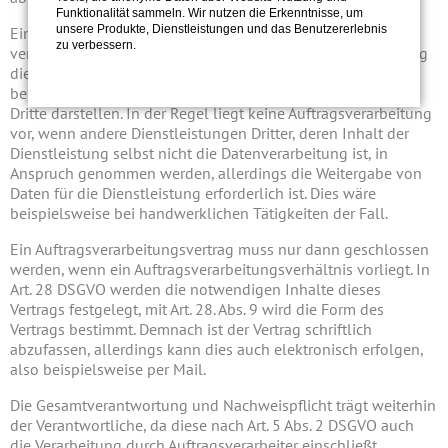
Funktionalität sammeln. Wir nutzen die Erkenntnisse, um
unsere Produkte, Dienstleistungen und das Benutzererlebnis
Eine Datenverarbeitung im Auftrag liegt dann vor, wenn die
zu verbessern.
verantwortliche Stelle Daten verwendet und die Verarbeitung
dieser durch einen Dritten durchführen lässt. Dies kann
beispielsweise die Speicherung oder die Erfassung durch
Dritte darstellen. In der Regel liegt keine Auftragsverarbeitung
vor, wenn andere Dienstleistungen Dritter, deren Inhalt der
Dienstleistung selbst nicht die Datenverarbeitung ist, in
Anspruch genommen werden, allerdings die Weitergabe von
Daten für die Dienstleistung erforderlich ist. Dies wäre
beispielsweise bei handwerklichen Tätigkeiten der Fall.
Ein Auftragsverarbeitungsvertrag muss nur dann geschlossen
werden, wenn ein Auftragsverarbeitungsverhältnis vorliegt. In
Art. 28 DSGVO werden die notwendigen Inhalte dieses
Vertrags festgelegt, mit Art. 28. Abs. 9 wird die Form des
Vertrags bestimmt. Demnach ist der Vertrag schriftlich
abzufassen, allerdings kann dies auch elektronisch erfolgen,
also beispielsweise per Mail.
Die Gesamtverantwortung und Nachweispflicht trägt weiterhin
der Verantwortliche, da diese nach Art. 5 Abs. 2 DSGVO auch
die Verarbeitung durch Auftragsverarbeiter einschließt.