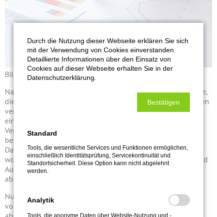
Durch die Nutzung dieser Webseite erklären Sie sich
mit der Verwendung von Cookies einverstanden.
Detaillierte Informationen über den Einsatz von
Cookies auf dieser Webseite erhalten Sie in der
Bild: pexels.com
Datenschutzerklärung.
Nach Art. 4 Nr. 8 DSGVO ist der Auftragsverarbeiter eine Stelle,
die personenbezogene Daten im Auftrag des Verantwortlichen
Bestätigen
verarbeitet. Im letzten Blogpost wurde bereits darauf
eingegangen, worin sich Auftragsverarbeiter und
Verantwortlicher unterscheiden. Die Auftragsverarbeitung
Standard
bezeichnet also den Vorgang, in dem personenbezogene
Tools, die wesentliche Services und Funktionen ermöglichen,
Daten im Auftrag des Verantwortlichen verarbeitet werden,
einschließlich Identitätsprüfung, Servicekontinuität und
wobei hier nach Art. 28 Abs. 3 DSGVO der Verantwortliche und
Standortsicherheit. Diese Option kann nicht abgelehnt
Auftragsverarbeiter einen Auftragsverarbeitungsvertrag
werden.
abschließen.
Nun stellt sich die Frage, wann eine Auftragsverarbeitung
Analytik
vorliegt und wann ein Auftragsverarbeitungsvertrag
abgeschlossen werden muss.
Tools, die anonyme Daten über Website-Nutzung und -