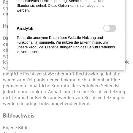
einschließlich Identitätsprüfung, Servicekontinuität und
Rechtsverletzung möglich. Bei Bekanntwerden von
Standortsicherheit. Diese Option kann nicht abgelehnt
entsprechenden Rechtsverletzungen werden diese Inhalte
werden.
umgehend entfernt.
Haftung für Links
Analytik
Das Angebot enthält Links zu externen Webseiten Dritter, auf
Tools, die anonyme Daten über Website-Nutzung und -
Funktionalität sammeln. Wir nutzen die Erkenntnisse, um
deren Inhalte wir keinen Einfluss haben. Deshalb kann für
unsere Produkte, Dienstleistungen und das Benutzererlebnis
diese fremden Inhalte auch keine Gewähr übernommen
zu verbessern.
werden. Für die Inhalte der verlinkten Seiten ist stets der
jeweilige Anbieter oder Betreiber der Seiten verantwortlich. Die
verlinkten Seiten wurden zum Zeitpunkt der Verlinkung auf
mögliche Rechtsverstöße überprüft. Rechtswidrige Inhalte
waren zum Zeitpunkt der Verlinkung nicht erkennbar. Eine
permanente inhaltliche Kontrolle der verlinkten Seiten ist
jedoch ohne konkrete Anhaltspunkte einer Rechtsverletzung
nicht zumutbar. Bei Bekanntwerden von Rechtsverletzungen
werden derartige Links umgehend entfernt.
Bildnachweis
Eigene Bilder