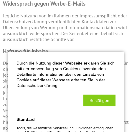
Widerspruch gegen Werbe-E-Mails
Jegliche Nutzung von im Rahmen der Impressumspflicht oder
Datenschutzerklärung veröffentlichten Kontaktdaten zur
Übersendung von Werbung und Informationsmaterialien wird
ausdrücklich widersprochen. Der Seitenbetreiber behält sich
ausdrücklich rechtliche Schritte vor.
Haftung für Inhalte
Die Inhalte der Seiten wurden mit größter Sorgfalt erstellt. Für
Durch die Nutzung dieser Webseite erklären Sie sich
die Richtigkeit, Vollständigkeit und Aktualität der Inhalte
mit der Verwendung von Cookies einverstanden.
Detaillierte Informationen über den Einsatz von
jedoch keine Gewähr übernommen werden. Dienstanbieter
Cookies auf dieser Webseite erhalten Sie in der
sind für eigene Inhalte auf diesen Seiten nach den
Datenschutzerklärung.
allgemeinen Gesetzen verantwortlich. Dienstanbieter sind
jedoch nicht verpflichtet, übermittelte oder gespeicherte
fremde Informationen zu überwachen oder nach Umständen
Bestätigen
zu forschen, die auf eine rechtswidrige Tätigkeit hinweisen.
Verpflichtungen zur Entfernung oder Sperrung der Nutzung
von Informationen nach den allgemeinen Gesetzen bleiben
Standard
hiervon unberührt. Eine diesbezügliche Haftung ist jedoch erst
ab dem Zeitpunkt der Kenntnis einer konkreten
Tools, die wesentliche Services und Funktionen ermöglichen,